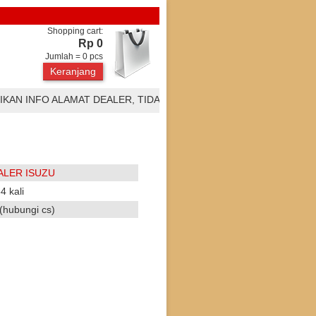
Shopping cart:
Rp 0
Jumlah =
0
pcs
Keranjang
 INFO ALAMAT DEALER, TIDAK BERTANGGUNG JAWAB DENGAN SA
ALER ISUZU
4 kali
(hubungi cs)