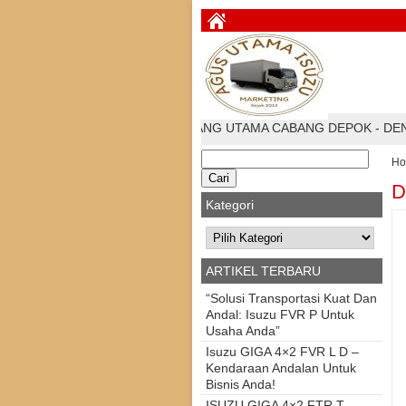
E MARKETING PT.KARYA ZIRANG UTAMA CABANG DEPOK - DENGA
Cari
H
untuk:
D
Kategori
Kategori
ARTIKEL TERBARU
“Solusi Transportasi Kuat Dan
Andal: Isuzu FVR P Untuk
Usaha Anda”
Isuzu GIGA 4×2 FVR L D –
Kendaraan Andalan Untuk
Bisnis Anda!
ISUZU GIGA 4×2 FTR T