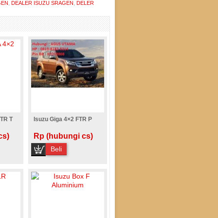
GEN
,
DEALER ISUZU SRAGEN
,
DELER
FTR T
Isuzu Giga 4×2 FTR P
cs)
Rp (hubungi cs)
Beli