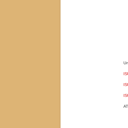
Un
I
IS
I
AT