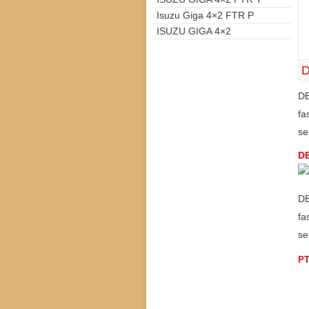
Isuzu Giga 4×2 FTR P
ISUZU GIGA 4×2
D
DE
fa
se
D
DE
fa
se
PT