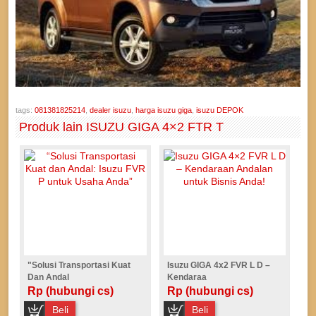
tags:
081381825214
,
dealer isuzu
,
harga isuzu giga
,
isuzu DEPOK
Produk lain ISUZU GIGA 4×2 FTR T
"Solusi Transportasi Kuat
Isuzu GIGA 4x2 FVR L D –
Dan Andal
Kendaraa
Rp (hubungi cs)
Rp (hubungi cs)
Beli
Beli