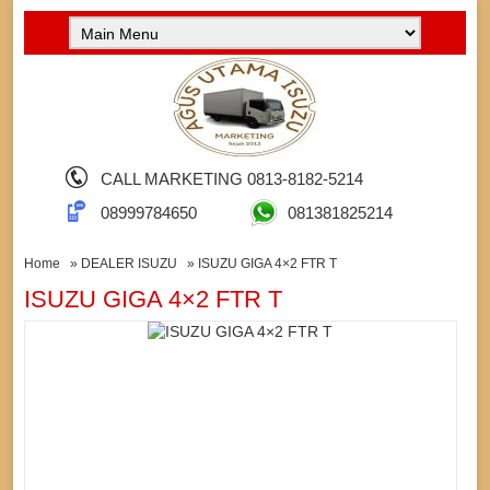
CALL MARKETING 0813-8182-5214
08999784650
081381825214
Home
»
DEALER ISUZU
» ISUZU GIGA 4×2 FTR T
ISUZU GIGA 4×2 FTR T